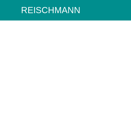
REISCHMANN
Wir sind Ihr Ansprechpartner und Spezialist fü
Oberschwaben und Allgäu.